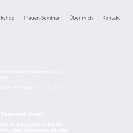
rkshop
Frauen-Seminar
Über mich
Kontakt
einem Leben tun kannst, ist,
ren.
RANDERA von Alexia Kraft de
e Reise nach innen:
Liebe zu begegnen, entdeckt
ennt, dass Wachstum aus der