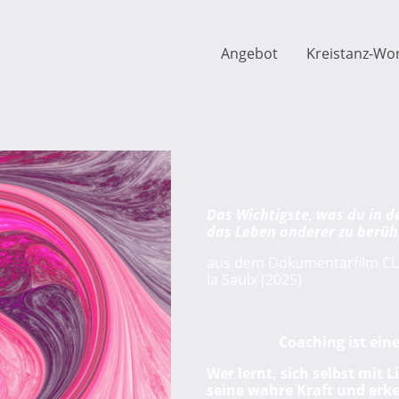
Angebot
Kreistanz-Wo
Das Wichtigste, was du in d
das Leben anderer zu berüh
aus dem Dokumentarfilm CU
la Saulx (2025)
Coaching ist ein
Wer lernt, sich selbst mit 
seine wahre Kraft und erk